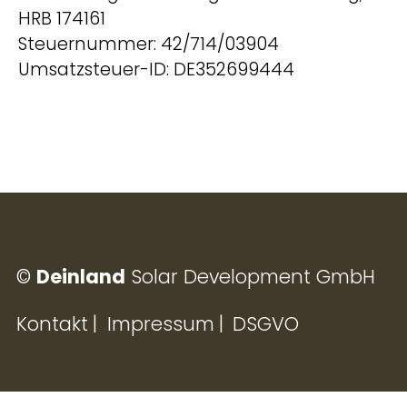
HRB 174161
Steuernummer: 42/714/03904
Wir behandeln Deine Daten
Umsatzsteuer-ID: DE352699444
vertraulich. Mehr dazu in unserer
Datenschutzerklärung
.
hello@deinland.solar
+49 40 328 902 634
©
Deinland
Solar Development GmbH
Kontakt
Impressum
DSGVO